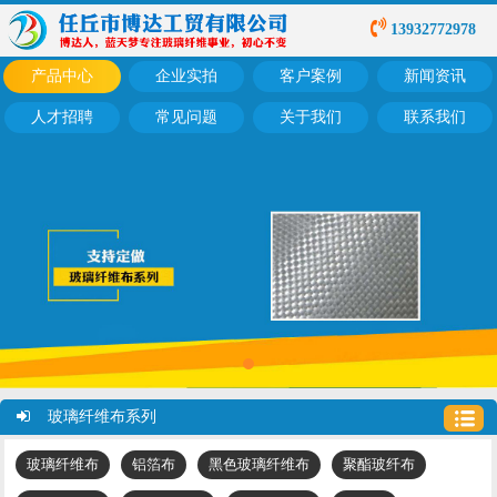
13932772978
产品中心
企业实拍
客户案例
新闻资讯
人才招聘
常见问题
关于我们
联系我们
玻璃纤维布系列
玻璃纤维布
铝箔布
黑色玻璃纤维布
聚酯玻纤布