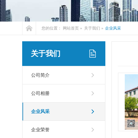
您的位置：
网站首页
»
关于我们
»
企业风采
关于我们
公司简介
公司相册
企业风采
企业荣誉