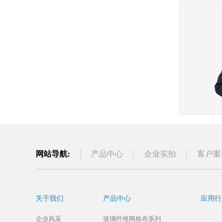
网站导航:
产品中心
企业实拍
客户案
关于我们
产品中心
应用行
企业风采
玻璃纤维网格布系列