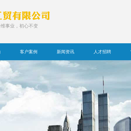
纤维事业，初心不变
拍
客户案例
新闻资讯
人才招聘