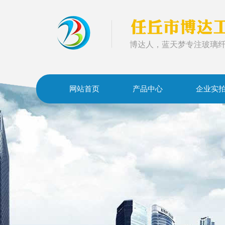
博达人，蓝天梦专注玻璃
网站首页
产品中心
企业实