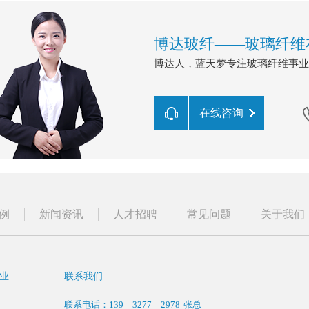
博达玻纤——玻璃纤维
博达人，蓝天梦专注玻璃纤维事业
在线咨询
例
新闻资讯
人才招聘
常见问题
关于我们
业
联系我们
联系电话：139 3277 2978 张总