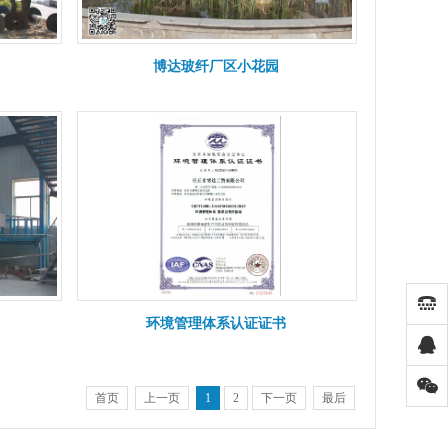
博达玻纤厂区小花园
环境管理体系认证证书
首页
上一页
1
2
下一页
最后