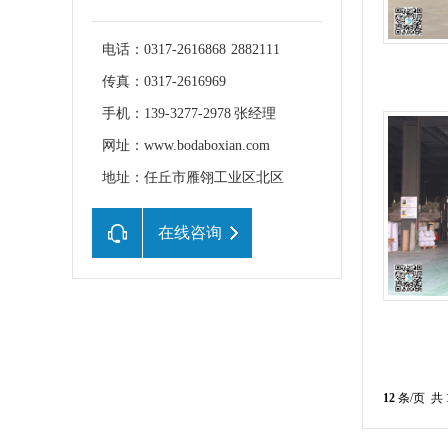
电话：0317-2616868 2882111
传真：0317-2616969
手机：139-3277-2978 张经理
网址：www.bodaboxian.com
地址：任丘市雁翎工业区北区
在线咨询
12
条/页 共