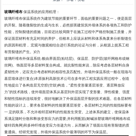
玻璃纤维布
保温系统的应用机理：
玻璃纤维布
保温系统作为建筑节能的重要环节，面临的重要问题之一，便是面层
的开裂。随着微裂纹的生成与生长，必然损害建筑筑外墙体系的各项热工和防护
性能，控制裂缝的措施，目前还比较局限于在施工过程中严格控制施工质量，并
保证面层材料有充足时间的养护，但根本上应该从材料和体系角废来分析裂缝生
的原因和机理， 宏观与微观相结合进行系统的论证与分析，从根源上扼系工程
有营裂缝的产生。)0力
玻璃纤维布
外保温系统-般由界面层(粘结层)、保温层、防护层(玻纤网格布或钢
丝网)、饰面层等多层材料复合构成。就抗裂性能来说，除应考虑各层材料自身
柔韧性外，还应充分考虑材料的相容性及匹配性。外墙外保温系统一般在现场与
基层墙体进行复合)本原振利高新技术公司在多年的工程实践应用过程中，创造
性地提出了各构造层无空腔(空鼓)构造，“柔性变形量逐层渐变、逐层释放应
力”的技术路线，使外墙面层体系从基层到外层实现了变形量、弹性模量、强度
和韧性指标的连续渐变，很好地解决了外保温面层开裂的技术难题。在各层材料
性能的设计上，要求各层材料的性能要逐层渐变，各层材料之间的性能指标要有
一.定的联系，不允许相邻层材料的性能发生突变。上述体系的建立，使保温体
系满足随时分散和释放变形应力的需要;并利用配筋(耐碱涂塑玻璃纤维网格布或
镀锌四角网)和多种纤维改变应力传递方向，从而解决了墙面出现有害裂缝的质
量通病。经研究发现，外墙外保温系统中最薄弱的环节为保温层。