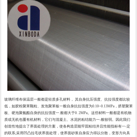
玻璃纤维布
保温层一般都是轻质多孔材料， 其自身抗压强度、抗拉强度都比较
低，如胶粉聚苯颗粒、发泡聚苯板一般自身抗拉强度为0.10~0.13MPa，挤塑聚苯
板、硬泡聚氨酯自身的抗拉强度一.般都大于0. 2MPa。这些材料一般都是有机物
质或无机包覆有机材料，它们与混凝土、水泥的粘结能力一-般较弱。因此我们
创造性地提出了界面处理的方案，使各构造层能牢固粘结并且性能指标有一-定
的联系;采用凹凸拉毛状界面处理，使界面砂浆自身应力得以分散，变形方向具