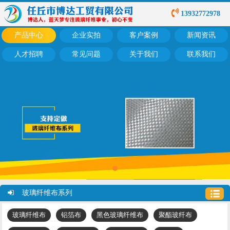
13932772978
产品中心
企业实拍
客户案例
新闻资讯
人才招聘
常见问题
关于我们
联系我们
玻璃纤维布系列
玻璃纤维布
铝箔布
黑色玻璃纤维布
聚酯玻纤布