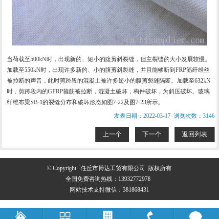
当荷载至500kN时，出现新的、短小的腹剪斜裂缝，但主裂缝的大小发展较慢。
加载至550kN时，出现许多新的、小的腹剪斜裂缝，并且能够听到FRP筋纤维丝
被拉断的声音，此时剪跨段的混凝土被许多短小的腹剪裂缝隔断。加载至632kN
时，剪跨段内的GFRP箍筋被拉断，混凝土破坏，构件破坏，为斜压破坏。
玻璃
纤维布
梁SB-1的裂缝分布和破坏形态如图7-22及图7-23所示。
发表日期：2022-03-17 浏览次数：3146
上一个
下一个
返回列表
© Copyright 任丘市博达工贸有限公司 版权所有
全国免费咨询热线：
13932772978
网站技术支持微信：381868431