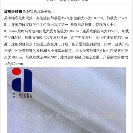
玻璃纤维布
断裂实验现象分析：
梁中纯弯段出现第一条裂缝的荷载是35kN,裂缝的大小为0.02mm。荷载为175kN
时，在剪跨段梁腹的中间位置出现了第一- 条腹剪斜裂缝，裂缝的大小为
0. 07mm,此时纯弯段内的最大受弯裂缝为0.06mm，距梁底的距离为135mm。加载
至290kN时，裂缝向加载点和支座处延伸，向下至支座处，向上至距梁底235mm
处，这条裂缝贯穿了混凝土应变片，形成一条贯通的主斜裂缝，此时，
玻璃纤维
布
梁中的受弯裂缝的发展和大小都基本稳定，最大受弯裂缝为0.lmm,距梁底的距
离为190mm。荷载加载至400kN时，此时主斜裂缝已完全发展，只是裂缝跨度增
加到0.24mm。