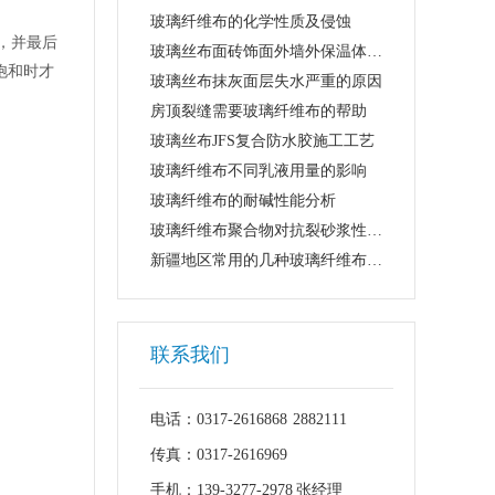
玻璃纤维布的化学性质及侵蚀
长大，并最后
玻璃丝布面砖饰面外墙外保温体系设计存在的...
饱和时才
玻璃丝布抹灰面层失水严重的原因
房顶裂缝需要玻璃纤维布的帮助
玻璃丝布JFS复合防水胶施工工艺
玻璃纤维布不同乳液用量的影响
玻璃纤维布的耐碱性能分析
玻璃纤维布聚合物对抗裂砂浆性能的影响
新疆地区常用的几种玻璃纤维布外保温体系
联系我们
电话：0317-2616868 2882111
传真：0317-2616969
手机：139-3277-2978 张经理