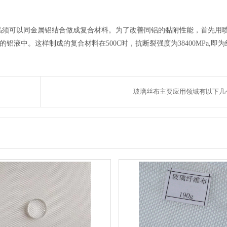
 3C0 + 6Cl氧化铝晶须可以同金属铝结合做成复合材料。为了改善同铝的黏附性能，首先
融的铝液中。这样制成的复合材料在500C时，抗断裂强度为38400MPa,即
玻璃丝布主要应用领域有以下几