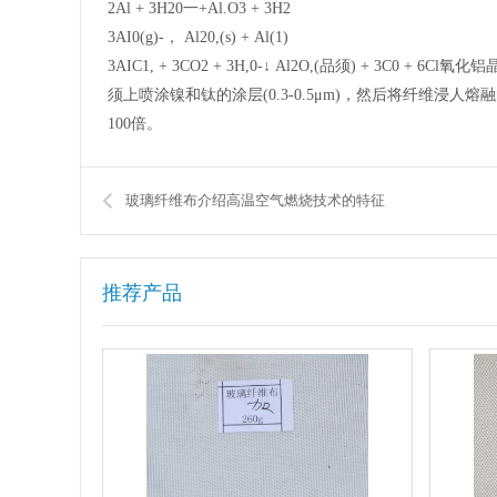
2Al + 3H20一+Al.O3 + 3H2
3AI0(g)-， Al20,(s) + Al(1)
3AIC1, + 3CO2 + 3H,0-↓ Al2O,(品须) +
须上喷涂镍和钛的涂层(0.3-0.5μm)，然后将纤维浸人熔
100倍。
玻璃纤维布介绍高温空气燃烧技术的特征
推荐产品