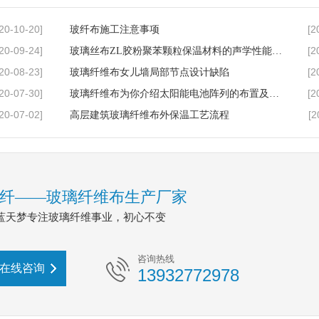
20-10-20]
[2
玻纤布施工注意事项
20-09-24]
[2
玻璃丝布ZL胶粉聚苯颗粒保温材料的声学性能及应用
20-08-23]
[2
玻璃纤维布女儿墙局部节点设计缺陷
20-07-30]
[2
玻璃纤维布为你介绍太阳能电池阵列的布置及间距设计
20-07-02]
[2
高层建筑玻璃纤维布外保温工艺流程
纤——玻璃纤维布生产厂家
蓝天梦专注玻璃纤维事业，初心不变
咨询热线
在线咨询
13932772978