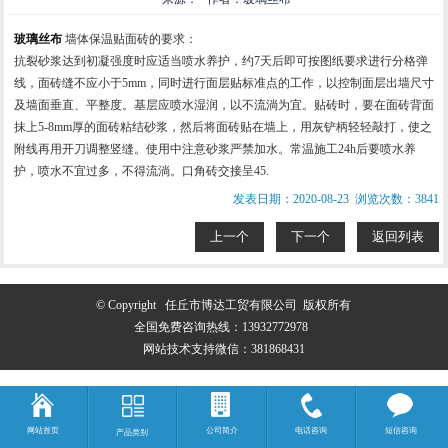
玻璃丝布
墙体保温贴面砖的要求：
抗裂砂浆达到初凝强度时应适当喷水养护，约7天后即可按图纸要求进行分格弹
线，面砖缝不应小于5mm，同时进行面层贴标准点的工作，以控制面层出墙尺寸
及墙面垂直、平整度。基层应喷水湿润，以不流淌为宜。贴砖时，要在面砖背面
抹上5-8mm厚的面砖粘结砂浆，然后将面砖贴在墙上，用灰铲柄轻轻敲打，使之
附线再用开刀调整竖缝。使用中注意砂浆严禁加水。常温施工24h后要喷水养
护，喷水不宜过多，不得流淌。口角砖交接呈45.
发表日期：2020-08-23 浏览次数：3841
上一个
下一个
返回列表
© Copyright 任丘市博达工贸有限公司 版权所有
全国免费咨询热线：
13932772978
网站技术支持微信：381868431
网站首页
公司简介
电话咨询
短信咨询
产品类别